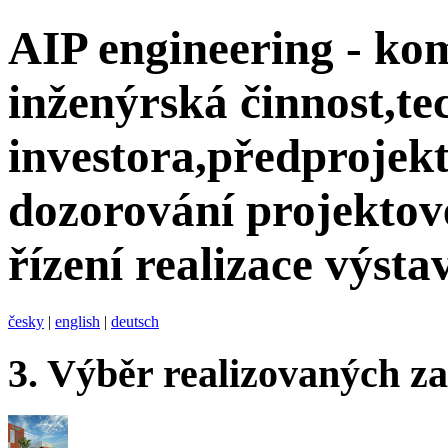
AIP engineering - ko
inženýrská činnost,te
investora,předprojekt
dozorování projektov
řízení realizace výsta
česky
|
english
|
deutsch
3.
Výběr realizovaných z