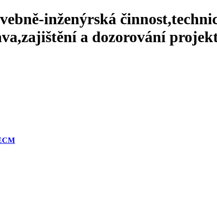
avebně-inženýrská činnost,techni
va,zajištění a dozorování projekt
 ECM