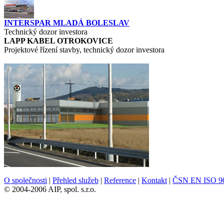
INTERSPAR MLADÁ BOLESLAV
Technický dozor investora
LAPP KABEL OTROKOVICE
Projektové řízení stavby, technický dozor investora
O společnosti
|
Přehled služeb
|
Reference
|
Kontakt
|
ČSN EN ISO 9
© 2004-2006 AIP, spol. s.r.o.