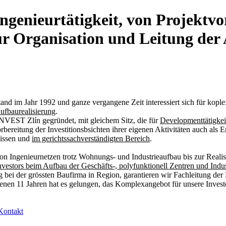
ngenieurtätigkeit, von Projektvo
ur Organisation und Leitung der
tstand im Jahr 1992 und ganze vergangene Zeit interessiert sich für kop
ufbaurealisierung
.
NVEST Zlín gegründet, mit gleichem Sitz, die für
Developmenttätigkeit
reitung der Investitionsbsichten ihrer eigenen Aktivitäten auch als Er
nissen und
im gerichtssachverständigten Bereich
.
 Ingenieurnetzen trotz Wohnungs- und Industrieaufbau bis zur Realisie
nvestors beim Aufbau der Geschäfts-, polyfunktionell Zentren und Indus
bei der grössten Baufirma in Region, garantieren wir Fachleitung der 
enen 11 Jahren hat es gelungen, das Komplexangebot für unsere Invest
Kontakt