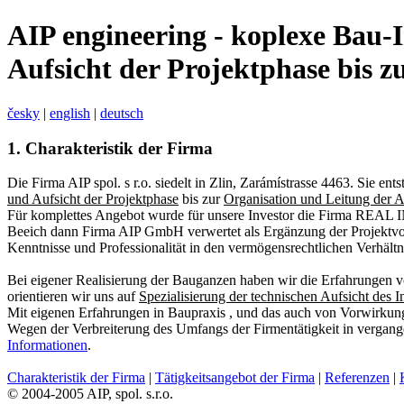
AIP engineering - koplexe Bau-I
Aufsicht der Projektphase bis z
česky
|
english
|
deutsch
1.
Charakteristik der Firma
Die Firma AIP spol. s r.o. siedelt in Zlin, Zarámístrasse 4463. Sie en
und Aufsicht der Projektphase
bis zur
Organisation und Leitung der A
Für komplettes Angebot wurde für unsere Investor die Firma REAL I
Beeich dann Firma AIP GmbH verwertet als Ergänzung der Projektvorbe
Kenntnisse und Professionalität in den vermögensrechtlichen Verhält
Bei eigener Realisierung der Bauganzen haben wir die Erfahrungen von
orientieren wir uns auf
Spezialisierung der technischen Aufsicht des I
Mit eigenen Erfahrungen in Baupraxis , und das auch von Vorwirkung 
Wegen der Verbreiterung des Umfangs der Firmentätigkeit in vergang
Informationen
.
Charakteristik der Firma
|
Tätigkeitsangebot der Firma
|
Referenzen
|
© 2004-2005 AIP, spol. s.r.o.