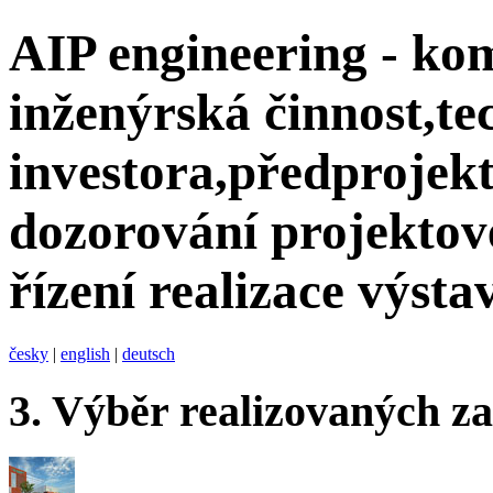
AIP engineering - ko
inženýrská činnost,te
investora,předprojekt
dozorování projektov
řízení realizace výsta
česky
|
english
|
deutsch
3.
Výběr realizovaných z