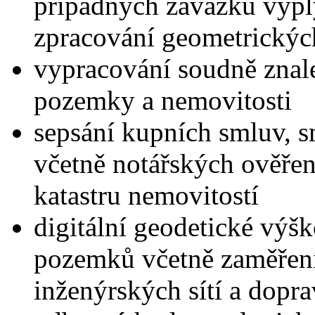
případných závazků vyplýv
zpracování geometrickýc
vypracování soudně zna
pozemky a nemovitosti
sepsání kupních smluv, 
včetně notářských ověřen
katastru nemovitostí
digitální geodetické výš
pozemků včetně zaměřen
inženýrských sítí a dopr