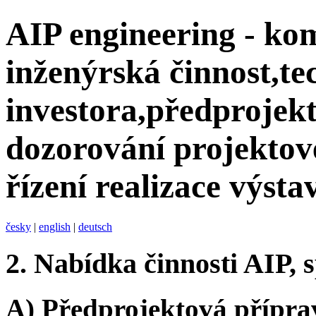
AIP engineering - ko
inženýrská činnost,te
investora,předprojekt
dozorování projektov
řízení realizace výsta
česky
|
english
|
deutsch
2.
Nabídka činnosti AIP, sp
A) Předprojektová přípra