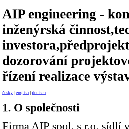
AIP engineering - ko
inženýrská činnost,te
investora,předprojekt
dozorování projektov
řízení realizace výsta
česky
|
english
|
deutsch
1.
O společnosti
Firma AIP spol. s r.o. sídlí