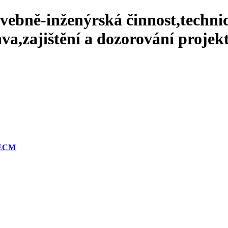
avebně-inženýrská činnost,techni
va,zajištění a dozorování projekt
 ECM