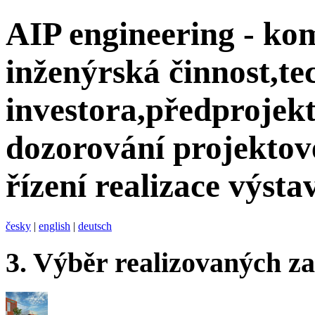
AIP engineering - ko
inženýrská činnost,te
investora,předprojekt
dozorování projektov
řízení realizace výsta
česky
|
english
|
deutsch
3.
Výběr realizovaných z