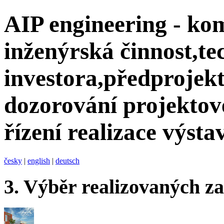
AIP engineering - ko
inženýrská činnost,te
investora,předprojekt
dozorování projektov
řízení realizace výsta
česky
|
english
|
deutsch
3.
Výběr realizovaných z